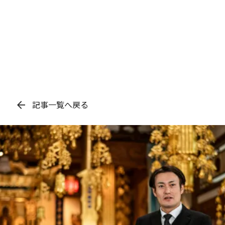
中川区「千音寺・春田エリア」大治町近
隣の直葬・家族葬は――万場千音寺斎場
、心を込めてお見送り。
お急ぎの
warning
音寺斎場
24時間3
arrow_back
記事一覧へ戻る