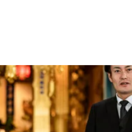
寺・春田エリア」大治町近隣の直葬・家族葬は――
り。
お急ぎの方はこちら
warning
24時間365日対応