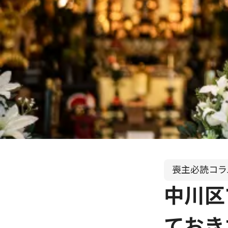
喪主必読コラ
中川区
ておき