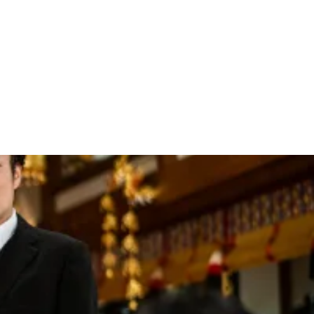
万場千音寺斎場
選ばれる理由
葬儀プラン
葬儀の流れ