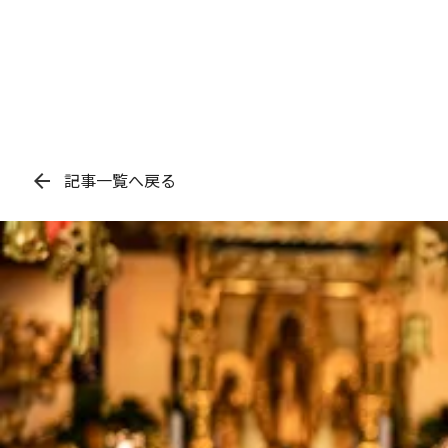
中川区「千音
地域に寄り添い、心を込めてお見送
万場千音寺斎場
arrow_back
記事一覧へ戻る